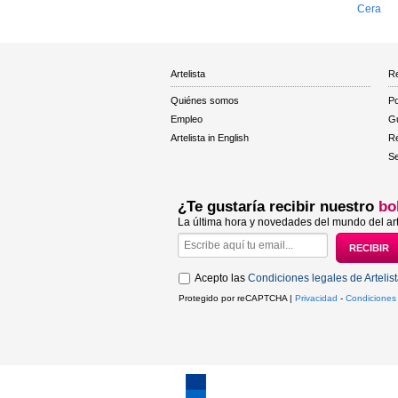
Cera
Artelista
Re
Quiénes somos
Po
Empleo
Gu
Artelista in English
R
Se
¿Te gustaría recibir nuestro
bo
La última hora y novedades del mundo del art
Acepto las
Condiciones legales de Artelis
Protegido por reCAPTCHA |
Privacidad
-
Condiciones