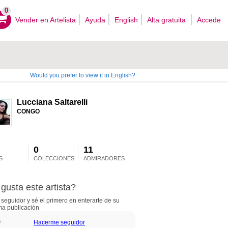
0
Vender en Artelista
Ayuda
English
Alta gratuita
Accede
Would you prefer to view it in English?
Lucciana Saltarelli
CONGO
0
11
S
COLECCIONES
ADMIRADORES
gusta este artista?
seguidor y sé el primero en enterarte de su
ma publicación
Hacerme seguidor