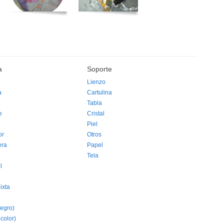
a
Soporte
Lienzo
a
Cartulina
Tabla
e
Cristal
Piel
or
Otros
era
Papel
Tela
l
ixta
egro)
 color)