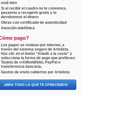
está bien
Si al recibir el cuadro no te convence,
pasamos a recogerlo gratis y te
devolvemos el dinero
Obras con certificado de autenticidad
Atención telefónica
Cómo pago?
Los pagos se realizan por internet, a
través del sistema seguro de Artelista.
Haz clic en el botón "Añadir a la cesta" y
selecciona la forma de pago que prefieras:
Tarjeta de crédito/débito, PayPal o
transferencia bancaria.
Gastos de envío cubiertos por Artelista
¡MIRA TODO LO QUE TE OFRECEMOS!