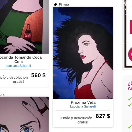
Pintura
oconda Tomando Coca
Cola
Lucciana Saltarelli
560 $
nvío y devolución
gratis!
¿
Ar
tura
Proxima Vida
Lucciana Saltarelli
827 $
¡Envío y devolución
gratis!