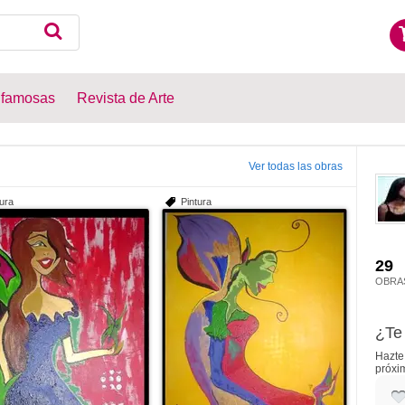
 famosas
Revista de Arte
Ver todas las obras
tura
Pintura
29
OBRA
¿Te 
Hazte 
próxi