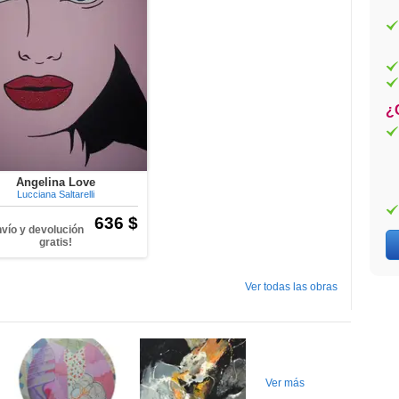
¿
Angelina Love
Lucciana Saltarelli
636 $
nvío y devolución
gratis!
Ver todas las obras
Ver más