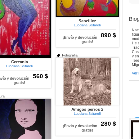
Biog
Sencillez
Lucciana Saltarelli
Naci
890 $
figu
¡Envío y devolución
mode
gratis!
He 
Trad
Casa
Fotografía
vien
Tere
Cercania
Migu
Lucciana Saltarelli
Ver 
560 $
nvío y devolución
gratis!
tura
Amigos perros 2
Lucciana Saltarelli
280 $
¡Envío y devolución
gratis!