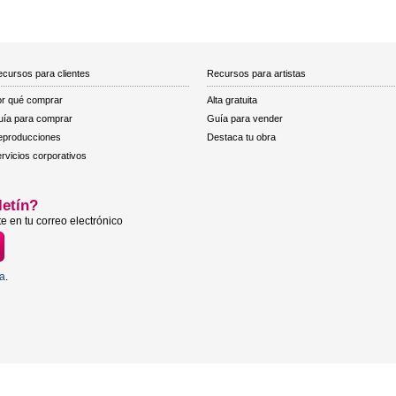
cursos para clientes
Recursos para artistas
r qué comprar
Alta gratuita
ía para comprar
Guía para vender
eproducciones
Destaca tu obra
rvicios corporativos
letín?
e en tu correo electrónico
ta
.