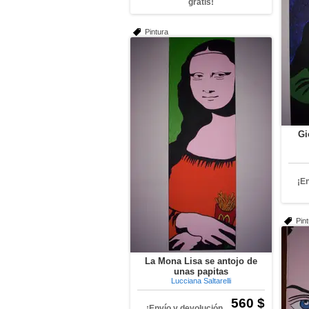
gratis!
Pintura
Gi
¡E
Pin
La Mona Lisa se antojo de
unas papitas
Lucciana Saltarelli
560 $
¡Envío y devolución