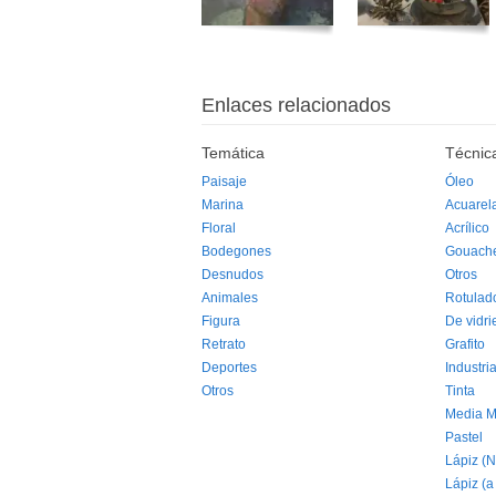
Enlaces relacionados
Temática
Técnic
Paisaje
Óleo
Marina
Acuarel
Floral
Acrílico
Bodegones
Gouach
Desnudos
Otros
Animales
Rotulad
Figura
De vidri
Retrato
Grafito
Deportes
Industria
Otros
Tinta
Media M
Pastel
Lápiz (N
Lápiz (a